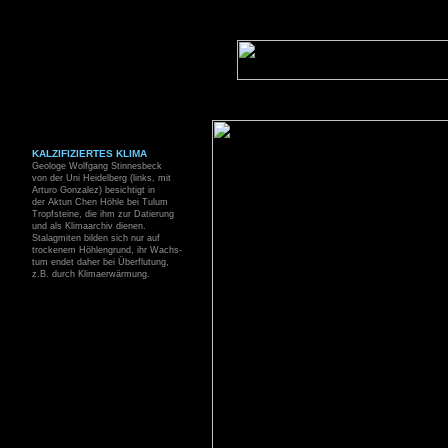
KALZIFIZIERTES KLIMA
Geologe Wolfgang Stinnesbeck
von der Uni Heidelberg (links, mit
Arturo Gonzalez) besichtigt in
der Aktun Chen Höhle bei Tulum
Tropfsteine, die ihm zur Datierung
und als Klimaarchiv dienen.
Stalagmiten bilden sich nur auf
trockenem Höhlengrund, ihr Wachs-
tum endet daher bei Überflutung,
z.B. durch Klimaerwärmung.