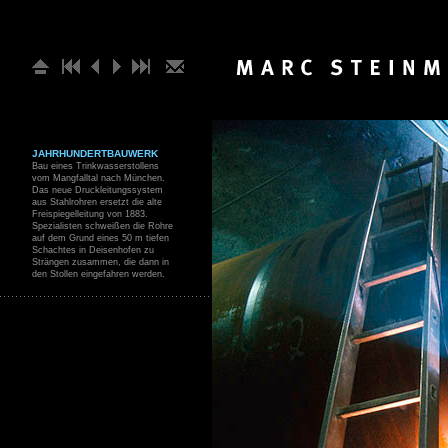
JAHRHUNDERTBAUWERK
Bau eines Trinkwasserstollens
vom Mangfalltal nach München.
Das neue Druckleitungssystem
aus Stahlrohren ersetzt die alte
Freispiegelleitung von 1883.
Spezialisten schweißen die Rohre
auf dem Grund eines 50 m tiefen
Schachtes in Deisenhofen zu
Strängen zusammen, die dann in
den Stollen eingefahren werden.