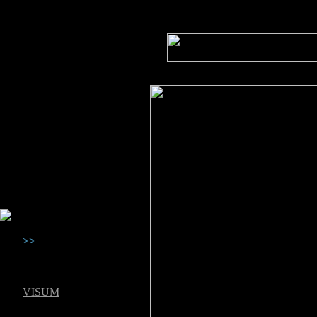
DER KREBSFORSCHER
Professor Axel Ullrich ist
Leiter
der Abteilung
Molekularbiologie
am Max-Planck-Institut für
Biochemie in Martinsried.
Er forscht über die
Entstehung
von Krebs.
>>
für: „Max Planck
Forschung“
Fotos erhältlich über:
VISUM