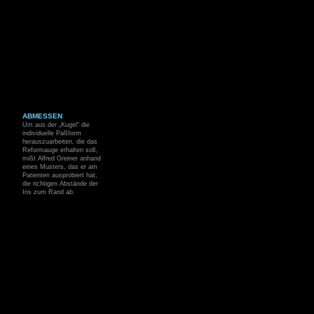
ABMESSEN
Um aus der „Kugel“ die
individuelle Paßform
herauszuarbeiten, die das
Reformauge erhalten soll,
mißt Alfred Greiner anhand
eines Musters, das er am
Patienten ausprobiert hat,
die richtigen Abstände der
Iris zum Rand ab.