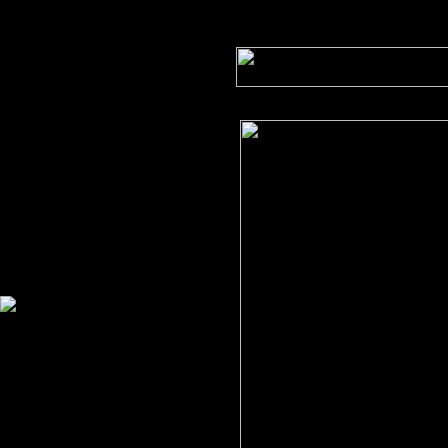
MITTAGESSEN
In der Mannschaftsmesse
läuft
pausenlos der Fernseher
und hält
die Augen der Freiwache in
Bann.
Von links die Matrosen
Thomas
Thoede, Ronald „Rolli“
Langewitz,
Achim Dittmann, Horst
Schröter;
am Tisch rechts: Michael
Fischer
und Maschinist Peter
Soboll.