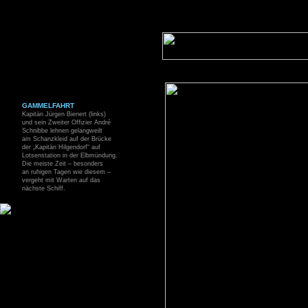
GAMMELFAHRT
Kapitän Jürgen Bienert (links)
und sein Zweiter Offizier André
Schnibbe lehnen gelangweilt
am Schanzkleid auf der Brücke
der „Kapitän Hilgendorf“ auf
Lotsenstation in der Elbmündung.
Die meiste Zeit – besonders
an ruhigen Tagen wie diesem –
vergeht mit Warten auf das
nächste Schiff.