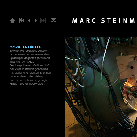
MAGNETEN FÜR LHC
Elektroniker Giorgio D’Angelo
testet einen der supraleitenden
Quadrupol-Magneten (Stahltank
links) für den LHC.
Der Large Hadron Collider LHC
soll 2005 in Betrieb gehen und
mit bisher unerreichten Energien
unter anderem das bislang
nur theoretisch vorhergesagte
Higgs-Teilchen nachweisen.